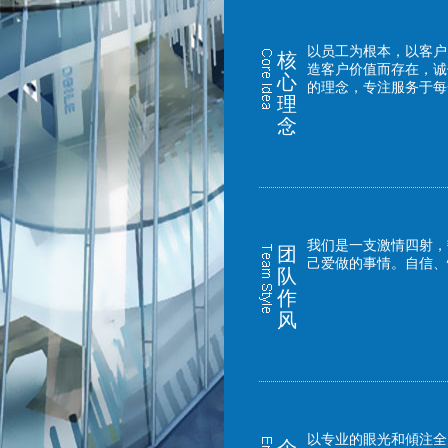
以员工为根本，以客户
核
造客户价值而存在，诚
心
的理念，专注服务于每
理
念
我们是一支激情四射，
团
己爱做的事情。自信、
队
作
风
以专业的眼光和傾注全