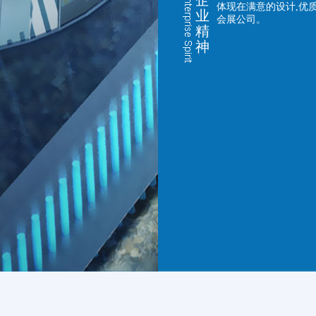
企
体现在满意的设计,优
业
会展公司。
精
神