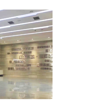
贵州遵义国家级高
一区两翼创新驱动 老区三
位置：贵州·遵义
项目概况：
贵州遵义国家级高新区展示中心整
共分两层展示空间，以遵义高新区的
来划分篇章，通过五大展区，对高新